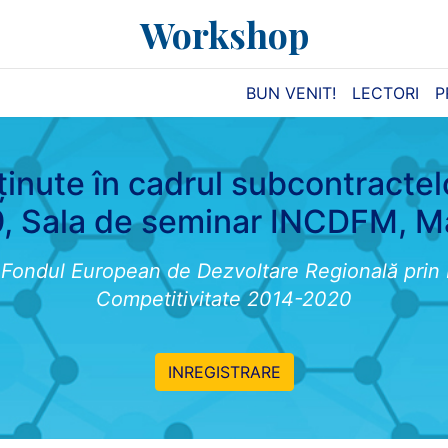
Workshop
BUN VENIT!
LECTORI
P
inute în cadrul subcontractel
, Sala de seminar INCDFM, M
n Fondul European de Dezvoltare Regională prin
Competitivitate 2014-2020
INREGISTRARE