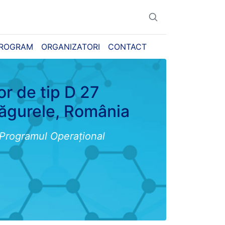
ROGRAM
ORGANIZATORI
CONTACT
or de tip D 27
ăgurele, România
 Programul Operațional