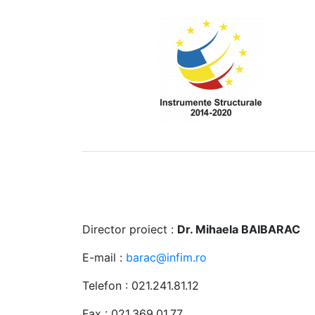
Director proiect :
Dr. Mihaela BAIBARAC
E-mail :
barac@infim.ro
Telefon : 021.241.81.12
Fax : 021.369.01.77