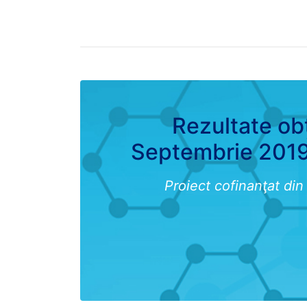
Rezultate obț
Septembrie 2019
Proiect cofinanţat di