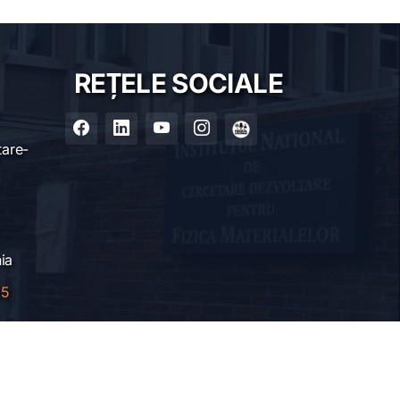
REȚELE SOCIALE
tare-
ia
85