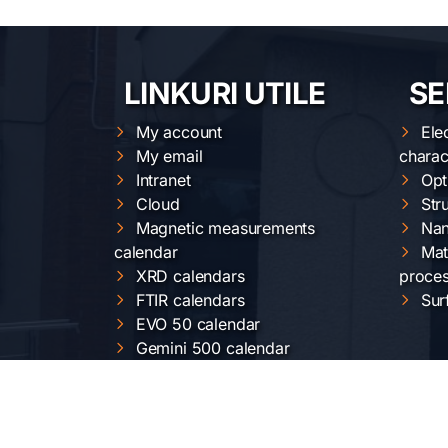
LINKURI UTILE
SE
My account
Ele
My email
charac
Intranet
Opt
Cloud
Str
Magnetic measurements
Nan
calendar
Mat
XRD calendars
proces
FTIR calendars
Sur
EVO 50 calendar
Gemini 500 calendar
Raman calendar
ChemOffice calendar