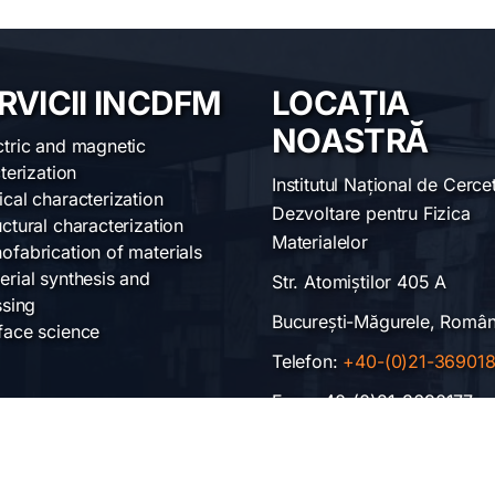
RVICII INCDFM
LOCAȚIA
NOASTRĂ
ctric and magnetic
terization
Institutul Național de Cerce
ical characterization
Dezvoltare pentru Fizica
uctural characterization
Materialelor
ofabrication of materials
erial synthesis and
Str. Atomiștilor 405 A
sing
București-Măgurele, Român
face science
Telefon:
+40-(0)21-36901
Fax: +40-(0)21-3690177