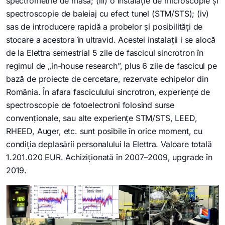
spectrometrie de masă; (iii) o instalație de microscopie și
spectroscopie de baleiaj cu efect tunel (STM/STS); (iv)
sas de introducere rapidă a probelor și posibilități de
stocare a acestora în ultravid. Acestei instalații i se alocă
de la Elettra semestrial 5 zile de fascicul sincrotron în
regimul de „in-house research”, plus 6 zile de fascicul pe
bază de proiecte de cercetare, rezervate echipelor din
România. În afara fasciculului sincrotron, experiențe de
spectroscopie de fotoelectroni folosind surse
convenționale, sau alte experiențe STM/STS, LEED,
RHEED, Auger, etc. sunt posibile în orice moment, cu
condiția deplasării personalului la Elettra. Valoare totală
1.201.020 EUR. Achiziționată în 2007–2009, upgrade în
2019.