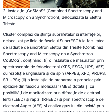
2. Instalație „CoSMoS” (Combined Spectroscopy and
Microscopy on a Synchrotron), delocalizată la Elettra
Trieste
Cluster complex de știința suprafețelor și interfețelor,
delocalizat pe linia de fascicul SuperESCA la facilitatea
de radiație de sincrotron Elettra din Trieste (Combined
Spectroscopy and Microscopy on a Synchrotron –
CoSMoS), conținând: (i) o instalație de măsurători prin
spectroscopie de fotoelectroni (XPS, ESCA, UPS, AES)
cu rezoluție unghiulară și de spin (ARPES, XPD, ARUPS,
SR-UPS); (ii) o instalație de preparare a probelor prin
epitaxie din fascicul molecular (MBE) dotată și cu
posibilități de monitorizare prin difracție de electroni
lenți (LEED) și rapizi (RHEED) și prin spectroscopie de
electroni Auger (AES) și analiza gazului din incintă prin