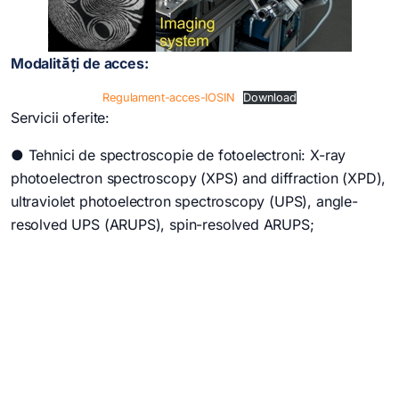
Modalități de acces:
Regulament-acces-IOSIN
Download
Servicii oferite:
● Tehnici de spectroscopie de fotoelectroni: X-ray
photoelectron spectroscopy (XPS) and diffraction (XPD),
ultraviolet photoelectron spectroscopy (UPS), angle-
resolved UPS (ARUPS), spin-resolved ARUPS;
● Spectroscopie de electroni Auger (AES), difracție de
electroni Auger (AED);
● Caracterizarea suprafețelor prin difracție de electroni
lenți (LEED) sau rapizi prin reflexie (RHEED);
● Microscopie de baleiaj cu efect tunel (STM);