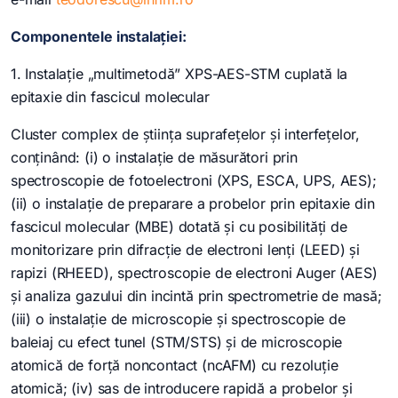
Componentele instalației:
1. Instalație „multimetodă” XPS-AES-STM cuplată la
epitaxie din fascicul molecular
Cluster complex de știința suprafețelor și interfețelor,
conținând: (i) o instalație de măsurători prin
spectroscopie de fotoelectroni (XPS, ESCA, UPS, AES);
(ii) o instalație de preparare a probelor prin epitaxie din
fascicul molecular (MBE) dotată și cu posibilități de
monitorizare prin difracție de electroni lenți (LEED) și
rapizi (RHEED), spectroscopie de electroni Auger (AES)
și analiza gazului din incintă prin spectrometrie de masă;
(iii) o instalație de microscopie și spectroscopie de
baleiaj cu efect tunel (STM/STS) și de microscopie
atomică de forță noncontact (ncAFM) cu rezoluție
atomică; (iv) sas de introducere rapidă a probelor și