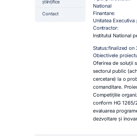
științifice
National
Finantare:
Contact
Unitatea Executiva p
Contractor:
Institutul National 
Status:finalized on
Obiectivele proiectu
Oferirea de soluţii
sectorul public (ach
cercetare) la o prob
comanditare. Proiec
Competițiile organi
conform HG 1265/20
evaluarea programel
dezvoltare şi inova