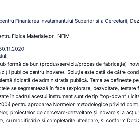
entru Finantarea Invatamantului Superior si a Cercetarii, Dezv
pentru Fizica Materialelor, INFIM
 30.11.2020
lui:
 sub formă de bun (produs/serviciu/proces de fabricaţie) inovat
iziţii publice pentru inovare). Soluţia este dată de către con
lemă ridicată de administraţia publică. Tema se defineşte pe b
tele se segmentează în faze (explorare, dezvoltare, testare fun
zate în cadrul acestui instrument sunt de tip “top-down” (lici
04 pentru aprobarea Normelor metodologice privind contract
or, proiectelor de cercetare-dezvoltare şi inovare şi a acţiun
re, cu modificările si completările ulterioare, și conform Dec