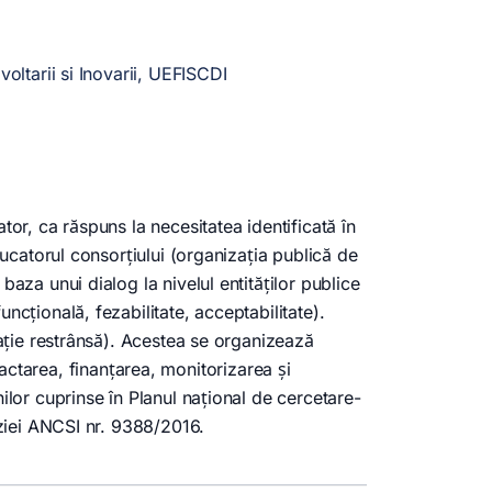
oltarii si Inovarii, UEFISCDI
or, ca răspuns la necesitatea identificată în
ducatorul consorţiului (organizaţia publică de
aza unui dialog la nivelul entităţilor publice
cţională, fezabilitate, acceptabilitate).
tație restrânsă). Acestea se organizează
area, finanţarea, monitorizarea şi
ilor cuprinse în Planul naţional de cercetare-
iziei ANCSI nr. 9388/2016.