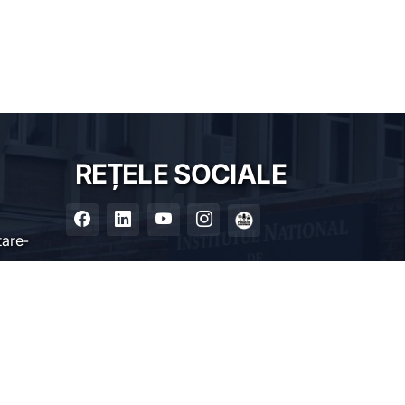
REȚELE SOCIALE
tare-
ia
85