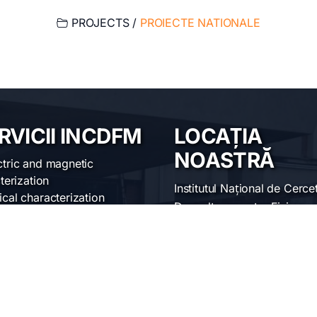
PROJECTS /
PROIECTE NATIONALE
RVICII INCDFM
LOCAȚIA
NOASTRĂ
ctric and magnetic
terization
Institutul Național de Cerce
ical characterization
Dezvoltare pentru Fizica
uctural characterization
Materialelor
ofabrication of materials
erial synthesis and
Str. Atomiștilor 405 A
sing
București-Măgurele, Român
face science
Telefon:
+40-(0)21-36901