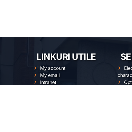
LINKURI UTILE
SE
My account
Ele
My email
charac
Intranet
Opt
Cloud
Str
Magnetic measurements
Nan
calendar
Mat
XRD calendars
proces
FTIR calendars
Sur
EVO 50 calendar
Gemini 500 calendar