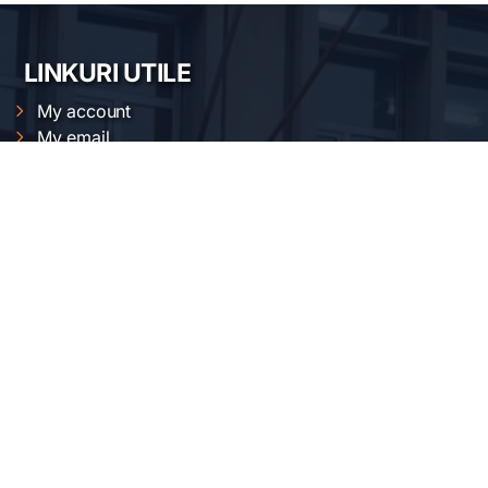
LINKURI UTILE
My account
My email
Intranet
Cloud
Magnetic measurements calendar
XRD calendars
FTIR calendars
EVO 50 calendar
Gemini 500 calendar
Raman calendar
ChemOffice calendar
SERVICII INCDFM
Electric and magnetic characterization