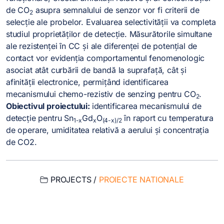
de CO
asupra semnalului de senzor vor fi criterii de
2
selecție ale probelor. Evaluarea selectivității va completa
studiul proprietăților de detecţie. Măsurătorile simultane
ale rezistenței ȋn CC și ale diferenței de potențial de
contact vor evidenţia comportamentul fenomenologic
asociat atât curbării de bandă la suprafață, cât și
afinităţii electronice, permițând identificarea
mecanismului chemo-rezistiv de senzing pentru CO
.
2
Obiectivul proiectului:
identificarea mecanismului de
detecţie pentru Sn
Gd
O
în raport cu temperatura
1-x
x
(4-x)/2
de operare, umiditatea relativă a aerului și concentrația
de CO2.
PROJECTS /
PROIECTE NATIONALE