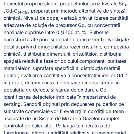
Proiectul propune studiul proprietăților senzitive ale Sn
1-
Gd
O
preparat prin metode alternative de sinteză
x
x
(4-x)/2
chimică. Nivelul de dopaj variază prin utilizarea cantității
adecvate de soluție de precursor Gd, cu concentrații
nominale cuprinse între 0 și 100 at. %. Pulberile
nanostructurate pure și dopate obținute vor fi investigate
detaliat privind omogenitatea fazei cristaline, compoziția
chimică, distribuția dimensiunii cristalitelor, distribuția
spațială relativă a fazelor oxidului component, puritatea
materialelor, suprafața specifică și distribuția mărimii
3+
porilor, evaluarea cantitativă a concentrației ionilor Gd
în probe, determinarea modificărilor induse termic în
populația de defecte și starea de oxidare a Gd,
identificarea defectelor implicate în mecanismul de
senzing. Senzorii obținuți prin depunerea pulberilor pe
substrate comerciale vor fi evaluați în condiții de teren
asigurate de un Sistem de Mixare a Gazelor complet
controlat de calculator. Pe langă temperatura de
funcționare, efectul umidității relative și al concentrației