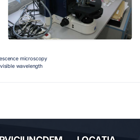
orescence microscopy
 visible wavelength
RVICII INCDFM
LOCAȚIA