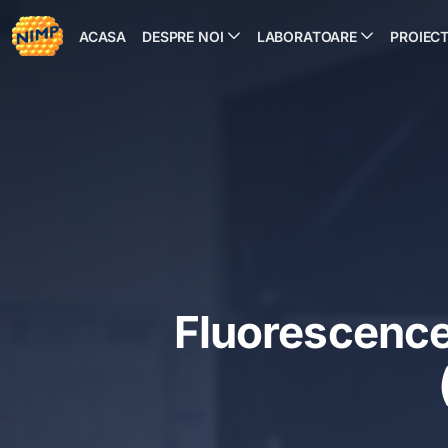
Sari
la
ACASA
DESPRE NOI
LABORATOARE
PROIEC
conținut
Fluorescence