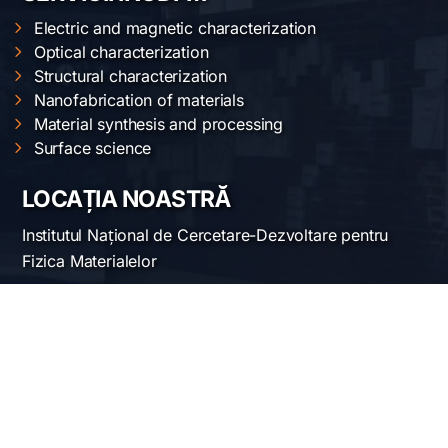
Electric and magnetic characterization
Optical characterization
Structural characterization
Nanofabrication of materials
Material synthesis and processing
Surface science
LOCAȚIA NOASTRĂ
Institutul Național de Cercetare-Dezvoltare pentru
Fizica Materialelor
Str. Atomiștilor 405 A
București-Măgurele, România
Telefon:
+40-(0)21-3690185
Fax: +40-(0)21-3690177