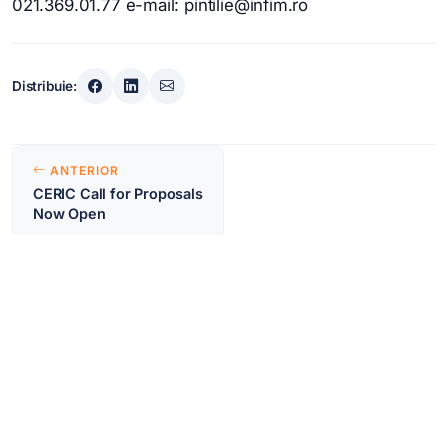
021.369.01.77 e-mail: pintilie@infim.ro
Distribuie:
Navigare
ANTERIOR
în
CERIC Call for Proposals
Now Open
articole
URMĂTOR
Science for Ukraine