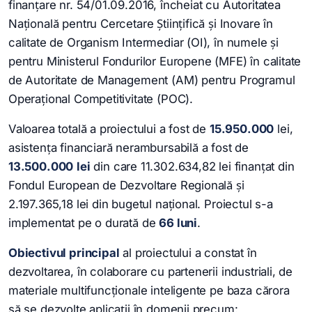
finanțare nr. 54/01.09.2016, încheiat cu Autoritatea
Națională pentru Cercetare Științifică și Inovare în
calitate de Organism Intermediar (OI), în numele şi
pentru Ministerul Fondurilor Europene (MFE) în calitate
de Autoritate de Management (AM) pentru Programul
Operaţional Competitivitate (POC).
Valoarea totală a proiectului a fost de
15.950.000
lei,
asistenţa financiară nerambursabilă a fost de
13.500.000
lei
din care 11.302.634,82 lei finanţat din
Fondul European de Dezvoltare Regională şi
2.197.365,18 lei din bugetul naţional. Proiectul s-a
implementat pe o durată de
66 luni
.
Obiectivul principal
al proiectului a constat în
dezvoltarea, în colaborare cu partenerii industriali, de
materiale multifuncționale inteligente pe baza cărora
să se dezvolte aplicații în domenii precum: