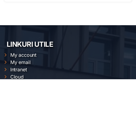
LINKURI UTILE
My account
My email
Intranet
Cloud
Magnetic measurements calendar
XRD calendars
FTIR calendars
EVO 50 calendar
Gemini 500 calendar
Raman calendar
ChemOffice calendar