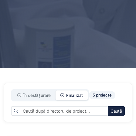
5 proiecte
În desfășurare
Finalizat
Caută