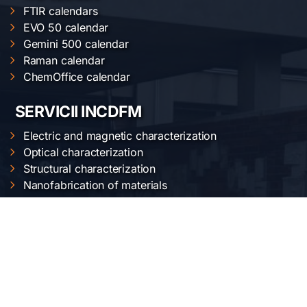
FTIR calendars
EVO 50 calendar
Gemini 500 calendar
Raman calendar
ChemOffice calendar
SERVICII INCDFM
Electric and magnetic characterization
Optical characterization
Structural characterization
Nanofabrication of materials
Material synthesis and processing
Surface science
LOCAȚIA NOASTRĂ
Institutul Național de Cercetare-Dezvoltare pentru
Fizica Materialelor