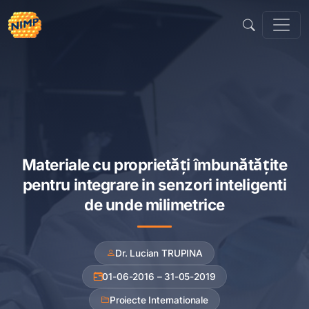
Sari
la
conținut
Materiale cu proprietăţi îmbunătăţite
pentru integrare in senzori inteligenti
de unde milimetrice
Dr. Lucian TRUPINA
01-06-2016 – 31-05-2019
Proiecte Internationale