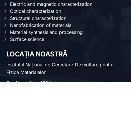
Electric and magnetic characterization
Optical characterization
Structural characterization
Nanofabrication of materials
Material synthesis and processing
Surface science
LOCAȚIA NOASTRĂ
Institutul Național de Cercetare-Dezvoltare pentru
Fizica Materialelor
Str. Atomiștilor 405 A
București-Măgurele, România
Telefon:
+40-(0)21-3690185
Fax: +40-(0)21-3690177
REȚELE SOCIALE