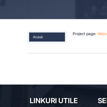
Project page:
https
Acasă
LINKURI UTILE
SE