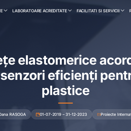
TE
LABORATOARE ACREDITATE
FACILITATI SI SERVICII
țe elastomerice acord
 senzori eficienți pent
plastice
 Oana RASOGA
01-07-2019 – 31-12-2023
Proiecte Interna