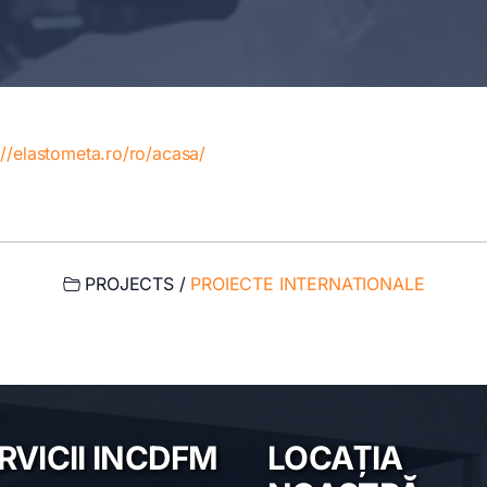
://elastometa.ro/ro/acasa/
PROJECTS /
PROIECTE INTERNATIONALE
RVICII INCDFM
LOCAȚIA