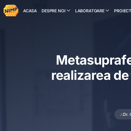
Sari
la
ACASA
DESPRE NOI
LABORATOARE
PROIEC
conținut
Metasuprafe
realizarea de
Dr.