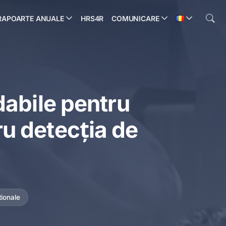
RAPOARTE ANUALE
HRS4R
COMUNICARE
abile pentru
ru detecția de
tionale