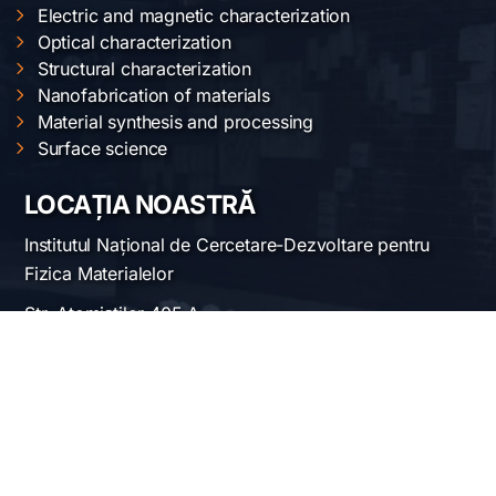
Electric and magnetic characterization
Optical characterization
Structural characterization
Nanofabrication of materials
Material synthesis and processing
Surface science
LOCAȚIA NOASTRĂ
Institutul Național de Cercetare-Dezvoltare pentru
Fizica Materialelor
Str. Atomiștilor 405 A
București-Măgurele, România
Telefon:
+40-(0)21-3690185
Fax: +40-(0)21-3690177
REȚELE SOCIALE