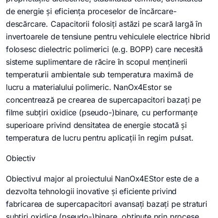
de energie și eficiența proceselor de încărcare-
descărcare. Capacitorii folosiți astăzi pe scară largă în
invertoarele de tensiune pentru vehiculele electrice hibrid
folosesc dielectric polimerici (e.g. BOPP) care necesită
sisteme suplimentare de răcire în scopul menținerii
temperaturii ambientale sub temperatura maximă de
lucru a materialului polimeric. NanOx4Estor se
concentrează pe crearea de supercapacitori bazați pe
filme subțiri oxidice (pseudo-)binare, cu performanțe
superioare privind densitatea de energie stocată și
temperatura de lucru pentru aplicații în regim pulsat.
Obiectiv
Obiectivul major al proiectului NanOx4EStor este de a
dezvolta tehnologii inovative și eficiente privind
fabricarea de supercapacitori avansați bazați pe straturi
subțiri oxidice (pseudo-)binare, obținute prin procese