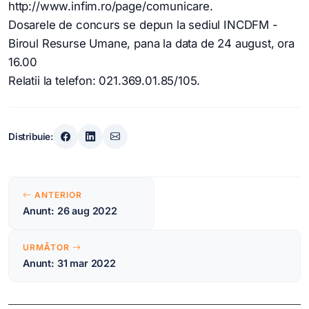
http://www.infim.ro/page/comunicare.
Dosarele de concurs se depun la sediul INCDFM -
Biroul Resurse Umane, pana la data de 24 august, ora
16.00
Relatii la telefon: 021.369.01.85/105.
Distribuie:
Navigare
ANTERIOR
în
Anunt: 26 aug 2022
articole
URMĂTOR
Anunt: 31 mar 2022