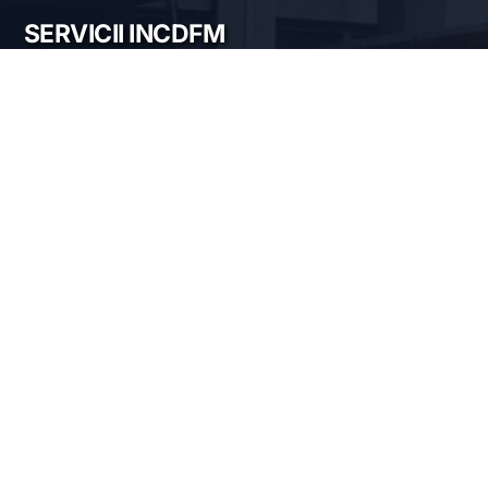
SERVICII INCDFM
Electric and magnetic characterization
Optical characterization
Structural characterization
Nanofabrication of materials
Material synthesis and processing
Surface science
LOCAȚIA NOASTRĂ
Institutul Național de Cercetare-Dezvoltare pentru
Fizica Materialelor
Str. Atomiștilor 405 A
București-Măgurele, România
Telefon:
+40-(0)21-3690185
Fax: +40-(0)21-3690177