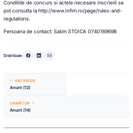
Conditiile de concurs si actele necesare inscrierii se
pot consulta la http://www.infim.ro/page/rules-and-
regulations.
Persoana de contact: Sabin STOICA 0740189698
Distribuie:
Navigare
ANTERIOR
în
Anunt (12)
articole
URMĂTOR
Anunt (14)