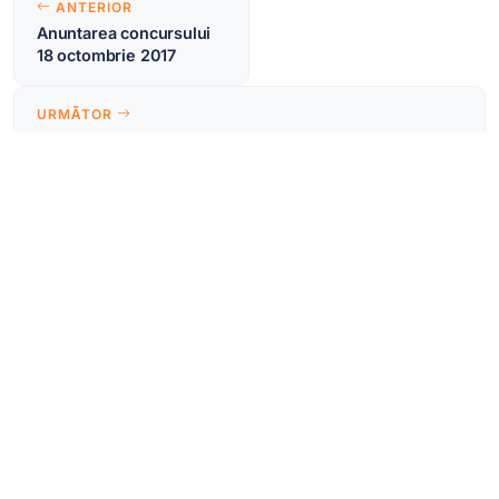
ANTERIOR
în
Anuntarea concursului
18 octombrie 2017
articole
URMĂTOR
Anunt (21)
LINKURI UTILE
My account
My email
Intranet