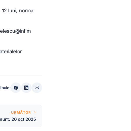
 12 luni, norma
avelescu@infim
aterialelor
ribuie:
URMĂTOR
nunt: 20 oct 2025