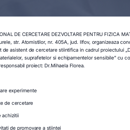
IONAL DE CERCETARE DEZVOLTARE PENTRU FIZICA MAT
rele, str. Atomistilor, nr. 405A, jud. Ilfov, organizeaza co
de asistent de cercetare stiintifica in cadrul proiectului „
erialelor, suprafetelor si echipamentelor sensibile” cu c
sponsabil proiect: Dr.Mihaela Florea.
izare experimente
te de cercetare
 achizitii
vitati de promovare a stiintei