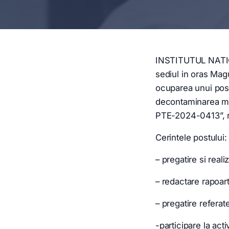
INSTITUTUL NAT
sediul in oras Magu
ocuparea unui post 
decontaminarea mat
PTE-2024-0413”, re
Cerintele postului:
– pregatire si real
– redactare rapoar
– pregatire referate
-participare la acti