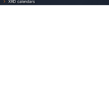
XRD calendars
FTIR calendars
EVO 50 calendar
Gemini 500 calendar
Raman calendar
ChemOffice calendar
SERVICII INCDFM
Electric and magnetic characterization
Optical characterization
Structural characterization
Nanofabrication of materials
Material synthesis and processing
Surface science
LOCAȚIA NOASTRĂ
Institutul Național de Cercetare-Dezvoltare pentru
Fizica Materialelor