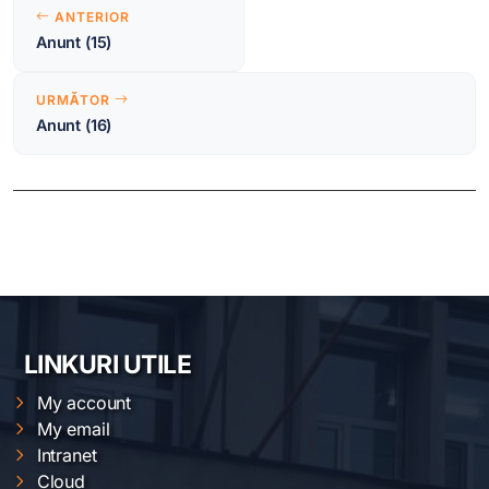
Navigare
ANTERIOR
în
Anunt (15)
articole
URMĂTOR
Anunt (16)
LINKURI UTILE
My account
My email
Intranet
Cloud