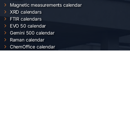
Magnetic measurements calendar
XRD calendars
FTIR calendars
EVO 50 calendar
Gemini 500 calendar
Raman calendar
ChemOffice calendar
SERVICII INCDFM
Electric and magnetic characterization
Optical characterization
Structural characterization
Nanofabrication of materials
Material synthesis and processing
Surface science
LOCAȚIA NOASTRĂ