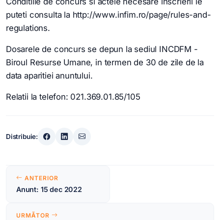
Conditiile de concurs si actele necesare inscrierii le
puteti consulta la http://www.infim.ro/page/rules-and-
regulations.
Dosarele de concurs se depun la sediul INCDFM -
Biroul Resurse Umane, in termen de 30 de zile de la
data aparitiei anuntului.
Relatii la telefon: 021.369.01.85/105
Distribuie:
Navigare
ANTERIOR
în
Anunt: 15 dec 2022
articole
URMĂTOR