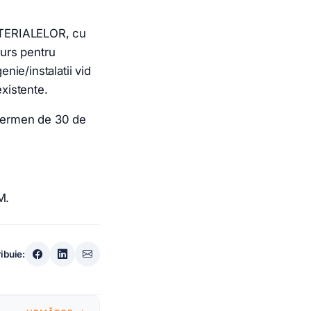
ERIALELOR, cu
curs pentru
ie/instalatii vid
existente.
termen de 30 de
M.
ribuie: