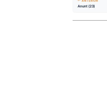
ANTERIOR
Anunt (23)
în
articole
LINKURI UTILE
SE
My account
Ele
My email
charac
Intranet
Opt
Cloud
Str
Magnetic measurements
Nan
calendar
Mat
XRD calendars
proces