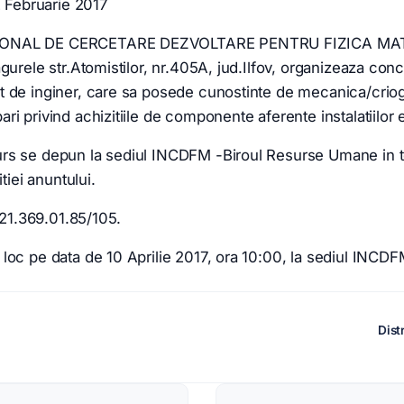
2 Februarie 2017
IONAL DE CERCETARE DEZVOLTARE PENTRU FIZICA MAT
gurele str.Atomistilor, nr.405A, jud.Ilfov, organizeaza con
 de inginer, care sa posede cunostinte de mecanica/criogen
i privind achizitiile de componente aferente instalatiilor 
rs se depun la sediul INCDFM -Biroul Resurse Umane in 
itiei anuntului.
 021.369.01.85/105.
loc pe data de 10 Aprilie 2017, ora 10:00, la sediul INCDF
Dist
re