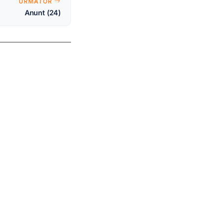
URMĂTOR
Anunt (24)
REȚELE SOCIALE
tare-
ia