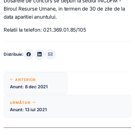
Dosarele de concurs se depun la sediul INCDFM -
Biroul Resurse Umane, in termen de 30 de zile de la
data aparitiei anuntului.
Relatii la telefon: 021.369.01.85/105
Distribuie:
Navigare
ANTERIOR
în
Anunt: 8 dec 2021
articole
URMĂTOR
Anunt: 13 iul 2021